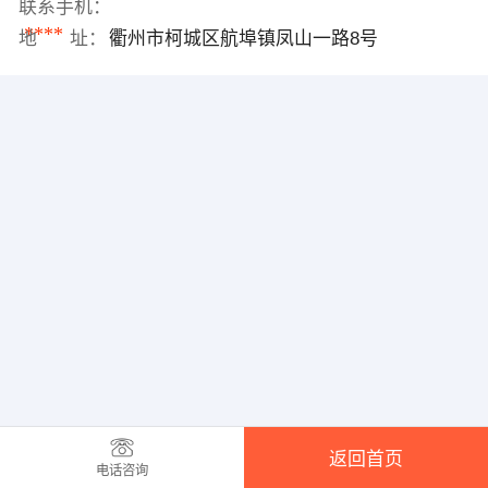
联系手机：
****
地 址：
衢州市柯城区航埠镇凤山一路8号
返回首页
电话咨询